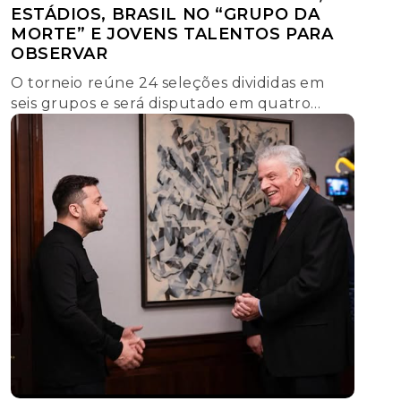
ESTÁDIOS, BRASIL NO “GRUPO DA
MORTE” E JOVENS TALENTOS PARA
OBSERVAR
O torneio reúne 24 seleções divididas em
seis grupos e será disputado em quatro
cidades chilenas. Além da busca pelo título,
o Mundial Sub-20 2025 se apresenta como
uma vitrine para jovens jogadores que
começam a despontar em clubes de ponta
pelo mundo. Assim, a competição não é
apenas uma disputa esportiva, mas também
um […]