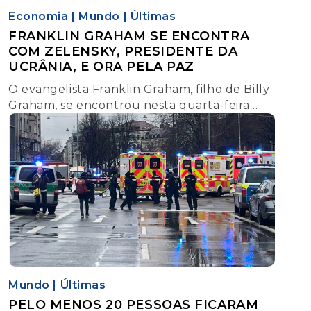
Economia
|
Mundo
|
Últimas
FRANKLIN GRAHAM SE ENCONTRA
COM ZELENSKY, PRESIDENTE DA
UCRÂNIA, E ORA PELA PAZ
O evangelista Franklin Graham, filho de Billy
Graham, se encontrou nesta quarta-feira
(28) com o presidente ucraniano Volodymyr
Zelensky, em Berlim, na Alemanha.
Mundo
|
Últimas
PELO MENOS 20 PESSOAS FICARAM