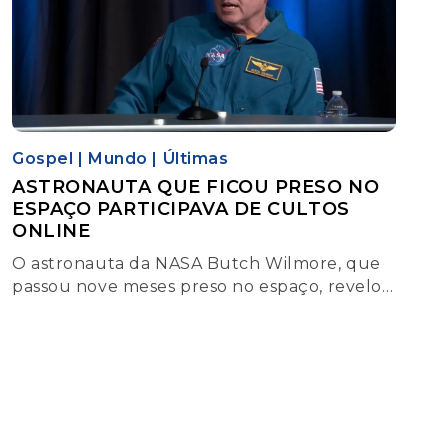
Gospel
|
Mundo
|
Últimas
ASTRONAUTA QUE FICOU PRESO NO
ESPAÇO PARTICIPAVA DE CULTOS
ONLINE
O astronauta da NASA Butch Wilmore, que
passou nove meses preso no espaço, revelou
recentemente, em entrevista, que
participou de cultos online durante o
período em que aguardava o retorno à
Terra. Ele e a também astronauta Suni
Williams estavam a bordo da Estação
Espacial Internacional (ISS).