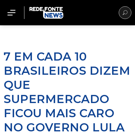
7 EM CADA 10
BRASILEIROS DIZEM
QUE
SUPERMERCADO
FICOU MAIS CARO
NO GOVERNO LULA