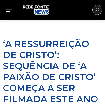
‘A RESSURREIÇÃO
DE CRISTO’:
SEQUÊNCIA DE ‘A
PAIXÃO DE CRISTO’
COMEÇA A SER
FILMADA ESTE ANO