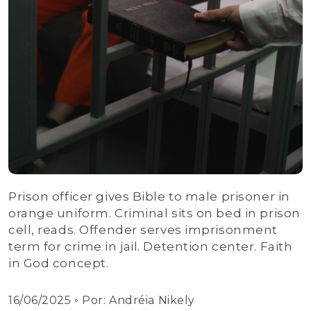
Prison officer gives Bible to male prisoner in
orange uniform. Criminal sits on bed in prison
cell, reads. Offender serves imprisonment
term for crime in jail. Detention center. Faith
in God concept.
16/06/2025
◦ Por:
Andréia Nikely