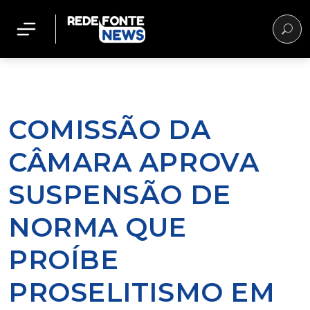
COMISSÃO DA
CÂMARA APROVA
SUSPENSÃO DE
NORMA QUE
PROÍBE
PROSELITISMO EM