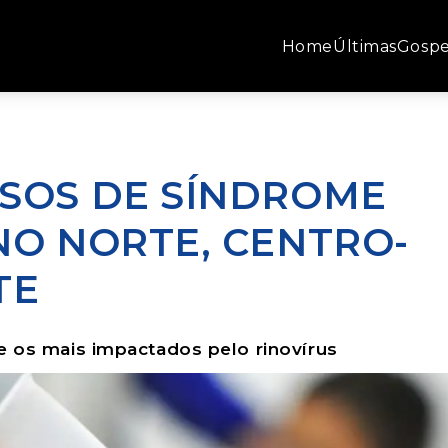
Home
Últimas
Gospe
ASOS DE SÍNDROME
NO NORTE, CENTRO-
TE
e os mais impactados pelo rinovírus