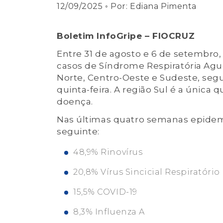
12/09/2025
◦ Por:
Ediana Pimenta
Boletim InfoGripe – FIOCRUZ
Entre 31 de agosto e 6 de setembro
casos de Síndrome Respiratória Agu
Norte, Centro-Oeste e Sudeste, seg
quinta-feira. A região Sul é a únic
doença.
Nas últimas quatro semanas epidemiol
seguinte:
48,9% Rinovírus
20,8% Vírus Sincicial Respiratório
15,5% COVID-19
8,3% Influenza A