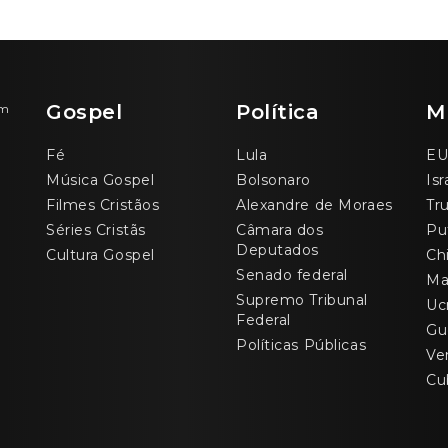
Gospel
Política
M
om
Fé
Lula
EU
Música Gospel
Bolsonaro
Isr
Filmes Cristãos
Alexandre de Moraes
Tr
Séries Cristãs
Câmara dos
Pu
Deputados
Cultura Gospel
Ch
Senado federal
Ma
Supremo Tribunal
Uc
Federal
Gu
Políticas Públicas
Ve
Cu