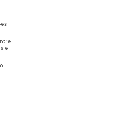
ões
ntre
os e
em