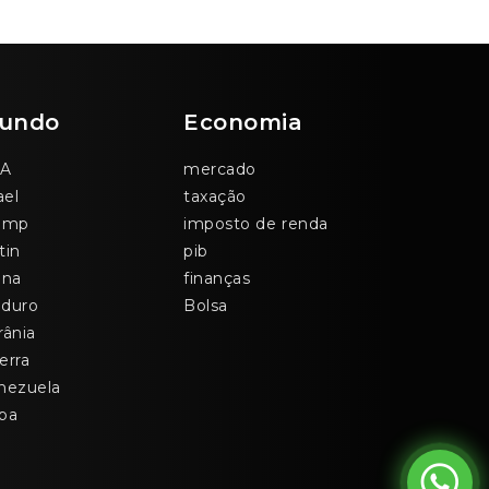
undo
Economia
A
mercado
ael
taxação
ump
imposto de renda
tin
pib
ina
finanças
duro
Bolsa
rânia
erra
nezuela
ba