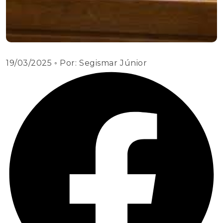
19/03/2025
◦ Por:
Segismar Júnior