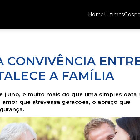
Home
Últimas
Gospe
 A CONVIVÊNCIA ENTR
ALECE A FAMÍLIA
e julho, é muito mais do que uma simples data 
 o amor que atravessa gerações, o abraço que
egurança.