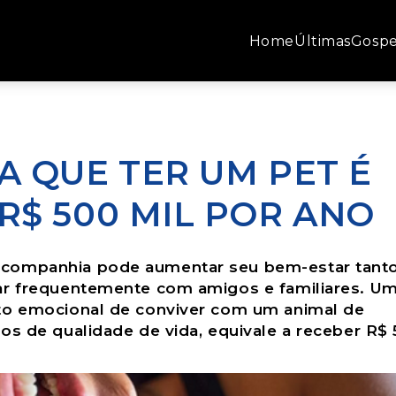
Home
Últimas
Gospe
 QUE TER UM PET É
$ 500 MIL POR ANO
 companhia pode aumentar seu bem-estar tant
ar frequentemente com amigos e familiares. U
to emocional de conviver com um animal de
os de qualidade de vida, equivale a receber R$