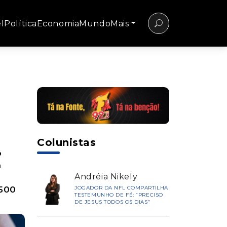
l
Política
Economia
Mundo
Mais
Colunistas
o
m
Andréia Nikely
 500
JOGADOR DA NFL COMPARTILHA
TESTEMUNHO DE FÉ: “PRECISO
DE JESUS TODOS OS DIAS”