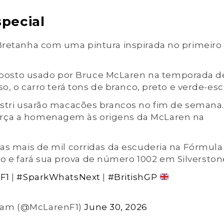
special
Bretanha com uma pintura inspirada no primeiro
osto usado por Bruce McLaren na temporada d
so, o carro terá tons de branco, preto e verde-esc
astri usarão macacões brancos no fim de semana.
orça a homenagem às origens da McLaren na
as mais de mil corridas da escuderia na Fórmula 
e fará sua prova de número 1002 em Silverston
F1
|
#SparkWhatsNext
|
#BritishGP
Team (@McLarenF1)
June 30, 2026