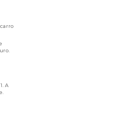
 carro
e
uro.
1. A
e.