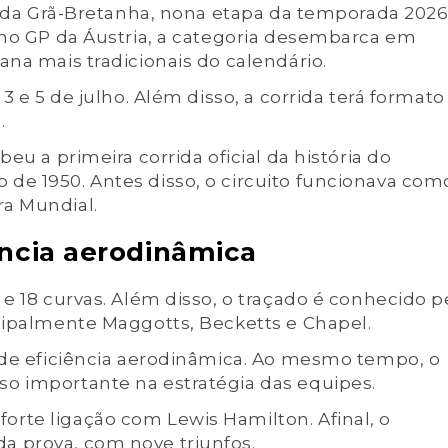
GP da Grã-Bretanha, nona etapa da temporada 2026
 no GP da Áustria, a categoria desembarca em
ana mais tradicionais do calendário.
3 e 5 de julho. Além disso, a corrida terá formato
.
eu a primeira corrida oficial da história do
de 1950. Antes disso, o circuito funcionava com
a Mundial.
ência aerodinâmica
e 18 curvas. Além disso, o traçado é conhecido p
cipalmente Maggotts, Becketts e Chapel.
ande eficiência aerodinâmica. Ao mesmo tempo, o
o importante na estratégia das equipes.
rte ligação com Lewis Hamilton. Afinal, o
a prova, com nove triunfos.