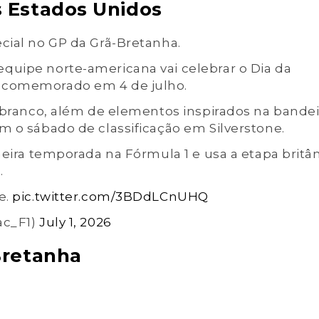
s Estados Unidos
cial no GP da Grã-Bretanha.
quipe norte-americana vai celebrar o Dia da
 comemorado em 4 de julho.
e branco, além de elementos inspirados na bandei
m o sábado de classificação em Silverstone.
meira temporada na Fórmula 1 e usa a etapa britâ
.
e.
pic.twitter.com/3BDdLCnUHQ
ac_F1)
July 1, 2026
Bretanha