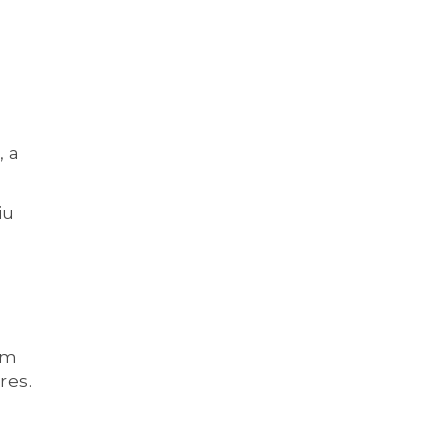
, a
iu
m
ém
res.