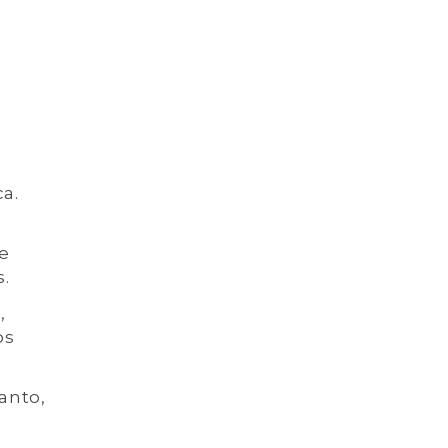
a.
te
.
,
os
anto,