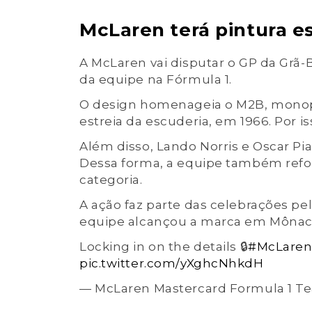
McLaren terá pintura e
A McLaren vai disputar o GP da Grã-
da equipe na Fórmula 1.
O design homenageia o M2B, monop
estreia da escuderia, em 1966. Por is
Além disso, Lando Norris e Oscar Pi
Dessa forma, a equipe também ref
categoria.
A ação faz parte das celebrações pel
equipe alcançou a marca em Mônaco 
Locking in on the details 🔒
#McLaren
pic.twitter.com/yXghcNhkdH
— McLaren Mastercard Formula 1 