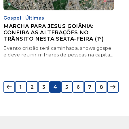
Gospel
|
Últimas
MARCHA PARA JESUS GOIÂNIA:
CONFIRA AS ALTERAÇÕES NO
TRÂNSITO NESTA SEXTA-FEIRA (1º)
Evento cristão terá caminhada, shows gospel
e deve reunir milhares de pessoas na capital
nesta sexta-feira (1º)
1
2
3
4
5
6
7
8