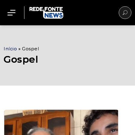
Início
»
Gospel
Gospel