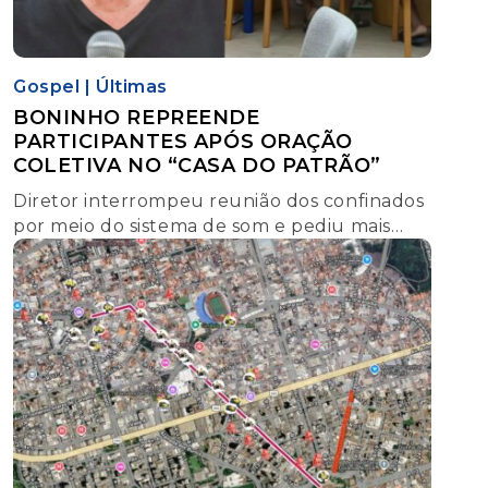
Gospel
|
Últimas
BONINHO REPREENDE
PARTICIPANTES APÓS ORAÇÃO
COLETIVA NO “CASA DO PATRÃO”
Diretor interrompeu reunião dos confinados
por meio do sistema de som e pediu mais
individualidade no jogo; episódio repercutiu
nas redes sociais e dividiu opiniões do
público.