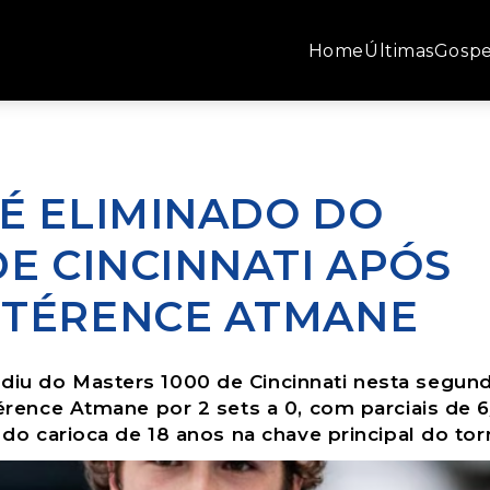
Home
Últimas
Gospe
É ELIMINADO DO
DE CINCINNATI APÓS
 TÉRENCE ATMANE
diu do Masters 1000 de Cincinnati nesta segun
Térence Atmane por 2 sets a 0, com parciais de 6
o do carioca de 18 anos na chave principal do tor