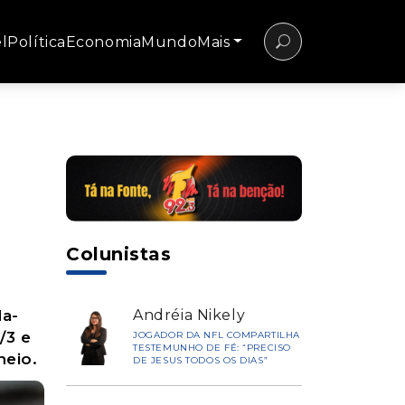
l
Política
Economia
Mundo
Mais
Colunistas
da-
Andréia Nikely
/3 e
JOGADOR DA NFL COMPARTILHA
TESTEMUNHO DE FÉ: “PRECISO
neio.
DE JESUS TODOS OS DIAS”