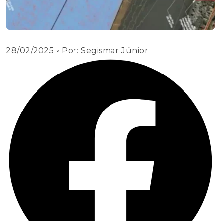
28/02/2025
◦ Por:
Segismar Júnior