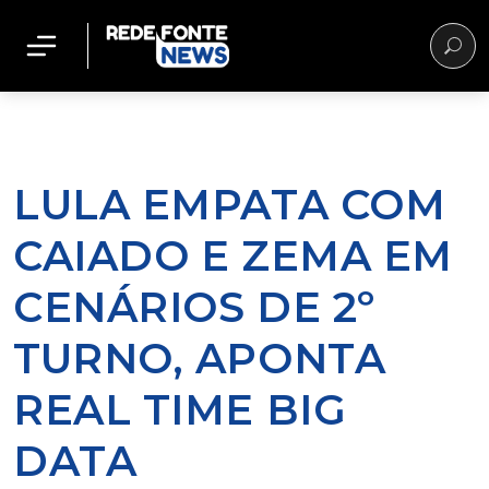
LULA EMPATA COM
CAIADO E ZEMA EM
CENÁRIOS DE 2º
TURNO, APONTA
REAL TIME BIG
DATA