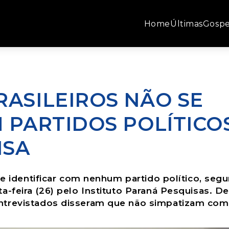
Home
Últimas
Gospe
RASILEIROS NÃO SE
 PARTIDOS POLÍTICO
ISA
se identificar com nenhum partido político, seg
-feira (26) pelo Instituto Paraná Pesquisas. De
ntrevistados disseram que não simpatizam com