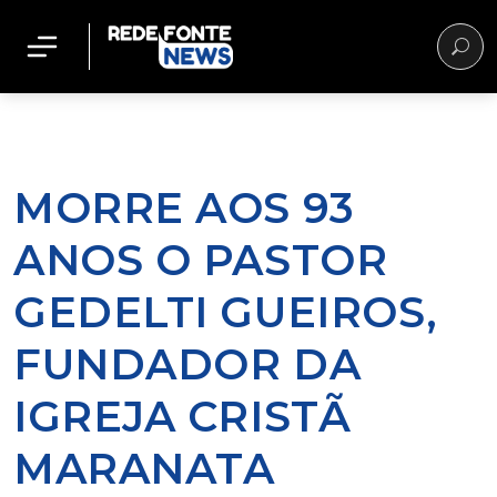
MORRE AOS 93
ANOS O PASTOR
GEDELTI GUEIROS,
FUNDADOR DA
IGREJA CRISTÃ
MARANATA