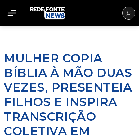
MULHER COPIA
BÍBLIA À MÃO DUAS
VEZES, PRESENTEIA
FILHOS E INSPIRA
TRANSCRIÇÃO
COLETIVA EM