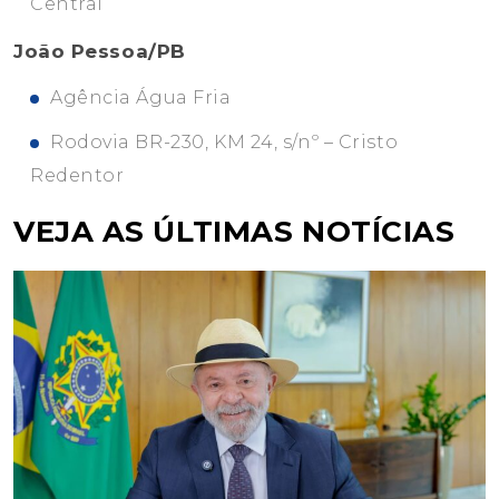
Central
João Pessoa/PB
Agência Água Fria
Rodovia BR-230, KM 24, s/nº – Cristo
Redentor
VEJA AS ÚLTIMAS NOTÍCIAS