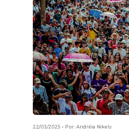
22/03/2025
◦ Por:
Andréia Nikely