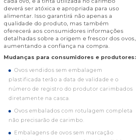
cada ovo, e a tinta utilizada no carimbo
deverá ser atóxica e apropriada para uso
alimentar. Isso garantirá não apenas a
qualidade do produto, mas também
oferecerá aos consumidores informações
detalhadas sobre a origem e frescor dos ovos,
aumentando a confiança na compra.
Mudanças para consumidores e produtores:
Ovos vendidos sem embalagem
plastificada terão a data de validade e o
número de registro do produtor carimbados
diretamente na casca.
Ovos embalados com rotulagem completa
não precisarão de carimbo.
Embalagens de ovos sem marcação