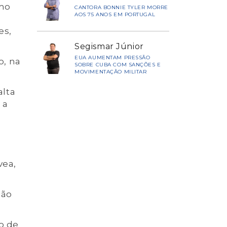
smo
CANTORA BONNIE TYLER MORRE
AOS 75 ANOS EM PORTUGAL
es,
Segismar Júnior
EUA AUMENTAM PRESSÃO
o, na
SOBRE CUBA COM SANÇÕES E
MOVIMENTAÇÃO MILITAR
alta
 a
vea,
ção
o de