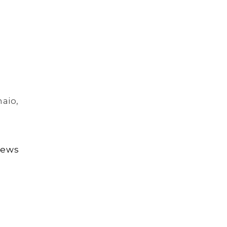
aio,
News