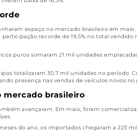
tiveram baixa de 16,3%.
corde
ganharam espaço no mercado brasileiro em maio.
participação recorde de 19,5% no total vendido 
létricos puros somaram 21 mil unidades emplacada
 tipos totalizaram 30,7 mil unidades no período. 
liando presença nas vendas de veículos novos no 
 mercado brasileiro
também avançaram. Em maio, foram comercializ
íses.
meses do ano, os importados chegaram a 223 mi