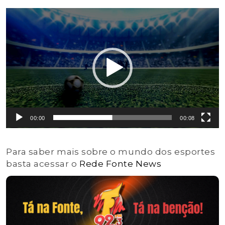
Tocador
de
vídeo
00:00
00:08
Para saber mais sobre o mundo dos esportes
basta acessar o
Rede Fonte News