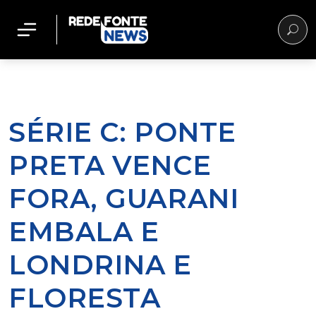
SÉRIE C: PONTE
PRETA VENCE
FORA, GUARANI
EMBALA E
LONDRINA E
FLORESTA