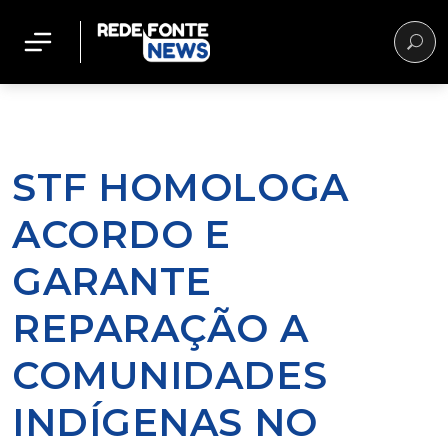
STF HOMOLOGA
ACORDO E
GARANTE
REPARAÇÃO A
COMUNIDADES
INDÍGENAS NO