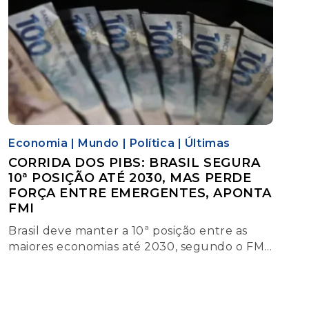
Economia
|
Mundo
|
Política
|
Últimas
CORRIDA DOS PIBS: BRASIL SEGURA
10ª POSIÇÃO ATÉ 2030, MAS PERDE
FORÇA ENTRE EMERGENTES, APONTA
FMI
Brasil deve manter a 10ª posição entre as
maiores economias até 2030, segundo o FMI,
apesar da desaceleração e da distância
crescente em renda per capita frente a
outros países.