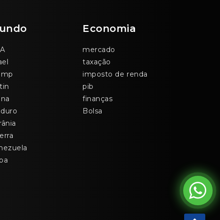
undo
Economia
A
mercado
ael
taxação
ump
imposto de renda
tin
pib
ina
finanças
duro
Bolsa
rânia
erra
nezuela
ba