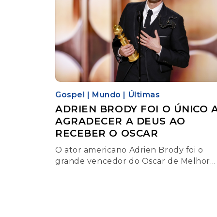
Gospel
|
Mundo
|
Últimas
ADRIEN BRODY FOI O ÚNICO 
AGRADECER A DEUS AO
RECEBER O OSCAR
O ator americano Adrien Brody foi o
grande vencedor do Oscar de Melhor
Ator, realizado no último domingo (2),
por sua atuação em O Brutalista