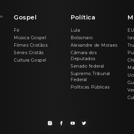
Gospel
Política
M
om
Fé
Lula
EU
Música Gospel
Bolsonaro
Isr
Filmes Cristãos
Alexandre de Moraes
Tr
Séries Cristãs
Câmara dos
Pu
Deputados
Cultura Gospel
Ch
Senado federal
Ma
Supremo Tribunal
Uc
Federal
Gu
Políticas Públicas
Ve
Cu