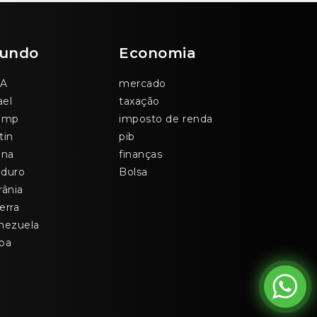
undo
Economia
A
mercado
ael
taxação
ump
imposto de renda
tin
pib
ina
finanças
duro
Bolsa
rânia
erra
nezuela
ba