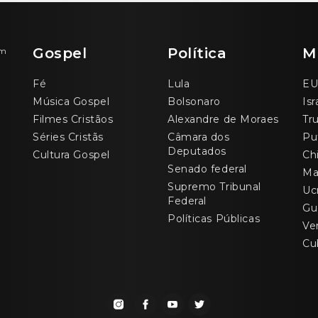
Gospel
Política
M
om
Fé
Lula
EU
Música Gospel
Bolsonaro
Isr
Filmes Cristãos
Alexandre de Moraes
Tr
Séries Cristãs
Câmara dos
Pu
Deputados
Cultura Gospel
Ch
Senado federal
Ma
Supremo Tribunal
Uc
Federal
Gu
Políticas Públicas
Ve
Cu