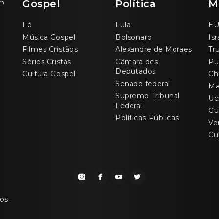
Gospel
Política
M
om
Fé
Lula
EU
Música Gospel
Bolsonaro
Isr
Filmes Cristãos
Alexandre de Moraes
Tr
Séries Cristãs
Câmara dos
Pu
Deputados
Cultura Gospel
Ch
Senado federal
Ma
Supremo Tribunal
Uc
Federal
Gu
Políticas Públicas
Ve
Cu
os.