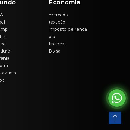
undo
Economia
A
mercado
ael
taxação
ump
imposto de renda
tin
pib
ina
finanças
duro
Bolsa
rânia
erra
nezuela
ba