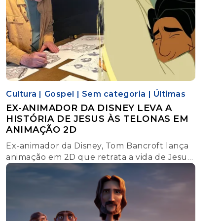
Cultura
|
Gospel
|
Sem categoria
|
Últimas
EX-ANIMADOR DA DISNEY LEVA A
HISTÓRIA DE JESUS ÀS TELONAS EM
ANIMAÇÃO 2D
Ex-animador da Disney, Tom Bancroft lança
animação em 2D que retrata a vida de Jesus
pelos olhos do apóstolo João e leva a história
de Cristo aos cinemas.