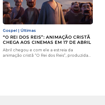
Gospel
|
Últimas
“O REI DOS REIS”: ANIMAÇÃO CRISTÃ
CHEGA AOS CINEMAS EM 17 DE ABRIL
Abril chegou e com ele a estreia da
animação cristã “O Rei dos Reis”, produzida
pela Angel Studios. O filme será lançado nos
cinemas de todo o Brasil no dia 17 de abril,
mas haverá sessões antecipadas nos dias 12 e
13.