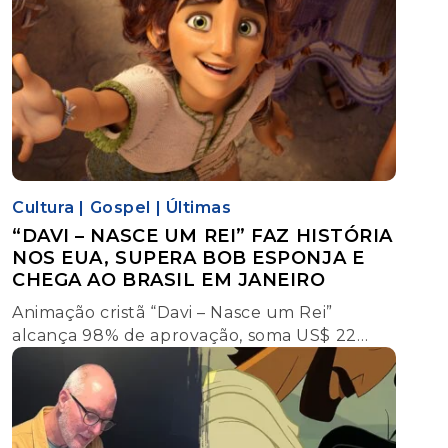
Cultura
|
Gospel
|
Últimas
“DAVI – NASCE UM REI” FAZ HISTÓRIA
NOS EUA, SUPERA BOB ESPONJA E
CHEGA AO BRASIL EM JANEIRO
Animação cristã “Davi – Nasce um Rei”
alcança 98% de aprovação, soma US$ 22
milhões nos EUA, supera Bob Esponja e
estreia no Brasil em 15 de janeiro.