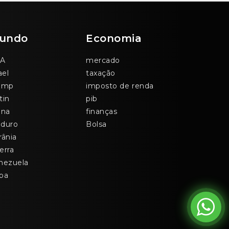
undo
Economia
A
mercado
ael
taxação
ump
imposto de renda
tin
pib
ina
finanças
duro
Bolsa
rânia
erra
nezuela
ba