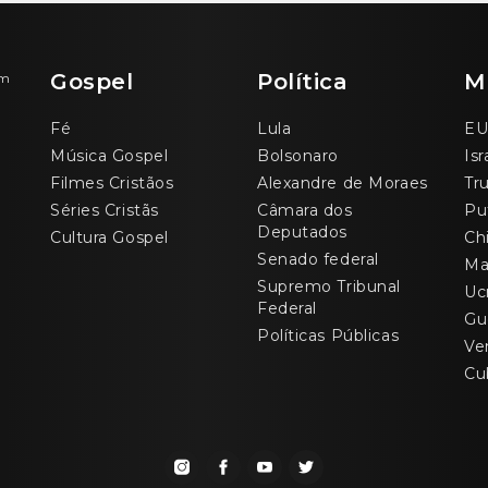
Gospel
Política
M
om
Fé
Lula
EU
Música Gospel
Bolsonaro
Isr
Filmes Cristãos
Alexandre de Moraes
Tr
Séries Cristãs
Câmara dos
Pu
Deputados
Cultura Gospel
Ch
Senado federal
Ma
Supremo Tribunal
Uc
Federal
Gu
Políticas Públicas
Ve
Cu